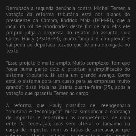
Derrubada a segunda denúncia contra Michel Temer, a
votação da reforma tributária está nos planos do
presidente da Câmara, Rodrigo Maia (DEM-RJ), que a
inclui no rol de prioridades deste fim de ano. Mas ele
próprio julga a proposta do relator do assunto, Luiz
Carlos Hauly (PSDB-PR), muito “ampla e complexa”. E
vai pedir ao deputado tucano que dê uma enxugada no
texto.
“Esse projeto é muito amplo. Muito complexo. Tem que
focar numa parte dele e priorizar a simplificação do
sistema tributário. Já seria um grande avanço. Como
está, o sistema gera um custo para as empresas muito
grande”, disse Maia na última quarta-feira (25), após a
votação que garantiu Temer no cargo.
A reforma, que Hauly classifica de “reengenharia
tributária e tecnológica”, busca simplificar a cobrança
de impostos e redistribuir as competências de cada
ente da federação, mas sem alterar o tamanho da
carga de impostos nem as fatias de arrecadação que
cabem à União, estados e municípios. Ao mexer