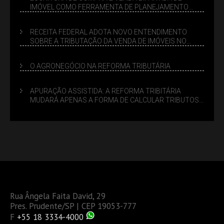
IMÓVEL COMO FERRAMENTA DE PLANEJAMENTO
SUCESSÓRIO
RECEITA FEDERAL ADOTA NOVO ENTENDIMENTO
SOBRE A TRIBUTAÇÃO DA VENDA DE IMÓVEIS NO
LUCRO PRESUMIDO
O AGRONEGÓCIO NA REFORMA TRIBUTÁRIA
APURAÇÃO ASSISTIDA: A REFORMA TRIBITÁRIA
MUDARÁ APENAS A FORMA DE CALCULAR TRIBUTOS
OU TAMBÉM A GESTÃO DE RISCOS DAS EMPRESAS?
Rua Ângela Faita David, 29
Pres. Prudente/SP | CEP 19053-777
F
+55 18 3334-4000