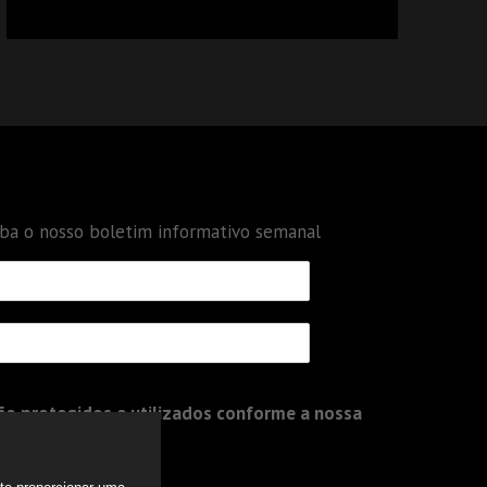
CALCULAR TRIBUTOS OU TAMBÉM A GESTÃO
DE RISCOS DAS EMPRESAS?
eba o nosso boletim informativo semanal
o protegidos e utilizados conforme a nossa