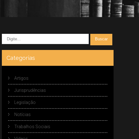
Categorias
Artigos
Jurisprudências
Legislação
Notícias
Trabalhos Sociais
Vídeos