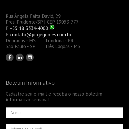
Rua Ângela Faita David, 29
Pres. Prudente/SP | CEP 19053-777
F
+55 18 3334-4000
E
contato@jorgegomes.com.br
Dourados - MS Londrina - PR
São Paulo - SP Três Lagoas - MS
Boletim Informativo
Cadastre seu e-mail e receba o nosso boletim
informativo semanal