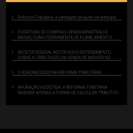
Reforma Tributária: a vantagem de quem se antecipa
ESCRITURA DE COMPRA E VENDA BIPARTIDA DE
IMÓVEL COMO FERRAMENTA DE PLANEJAMENTO
SUCESSÓRIO
RECEITA FEDERAL ADOTA NOVO ENTENDIMENTO
SOBRE A TRIBUTAÇÃO DA VENDA DE IMÓVEIS NO
LUCRO PRESUMIDO
O AGRONEGÓCIO NA REFORMA TRIBUTÁRIA
APURAÇÃO ASSISTIDA: A REFORMA TRIBITÁRIA
MUDARÁ APENAS A FORMA DE CALCULAR TRIBUTOS
OU TAMBÉM A GESTÃO DE RISCOS DAS EMPRESAS?