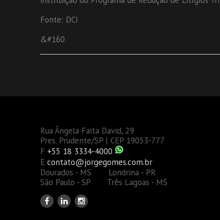
instituição do Programa de Redução de Litígios Trib
Fonte: DCI
&#160
Rua Ângela Faita David, 29
Pres. Prudente/SP | CEP 19053-777
F
+55 18 3334-4000
E
contato@jorgegomes.com.br
Dourados - MS Londrina - PR
São Paulo - SP Três Lagoas - MS