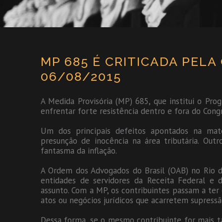
MP 685 É CRITICADA PELA
06/08/2015
A Medida Provisória (MP) 685, que institui o Progr
enfrentar forte resistência dentro e fora do Cong
Um dos principais defeitos apontados na maté
presunção de inocência na área tributária. Out
fantasma da inflação.
A Ordem dos Advogados do Brasil (OAB) no Rio de
entidades de servidores da Receita Federal e d
assunto. Com a MP, os contribuintes passam a ter
atos ou negócios jurídicos que acarretem supress
Dessa forma, se o mesmo contribuinte for mais t