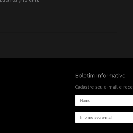
utários (Prorelit).
Boletim Informativo
Cadastre seu e-mail e rec