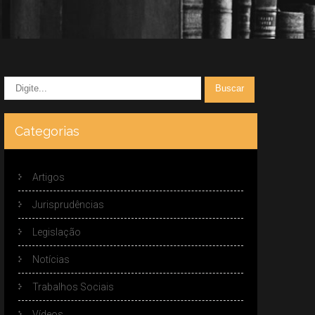
Categorias
Artigos
Jurisprudências
Legislação
Notícias
Trabalhos Sociais
Vídeos