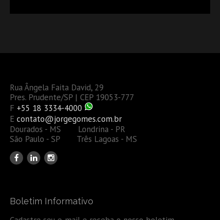
DÉBITOS FEDERAIS: ANÁLISE DOS NOVOS CRITÉRIOS
Rua Ângela Faita David, 29
Pres. Prudente/SP | CEP 19053-777
F
+55 18 3334-4000
E
contato@jorgegomes.com.br
Dourados - MS Londrina - PR
São Paulo - SP Três Lagoas - MS
Boletim Informativo
Cadastre seu e-mail e receba o nosso boletim