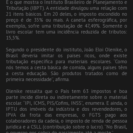
É o que mostra o Instituto Brasileiro de Planejamento e
Tributação (IBPT). A entidade divulgou uma relação com
21 itens básicos. Em 20 deles, o imposto escondido no
preço é de 35% ou mais. A caneta esferográfica, por
exemplo, sofre uma tributação de 47,49%. Somente o
livro escolar tem uma incidência reduzida de tributos:
15,5%.
Segundo o presidente do instituto, João Eloi Olenike, o
Brasil deveria imitar os países ricos, onde existe
tributação específica para materiais escolares. “Como
nós temos a cesta básica de comida, alguns países têm
a cesta educação. São produtos tratados como de
primeira necessidade”, afirma.
Olenike ressalta que o País tem 63 impostos e boa
parte incide direta ou indiretamente sobre o material
escolar. “IPI, ICMS, PIS/Cofins, INSS”, enumera. E ainda, o
IPTU dos imóveis da indústria e dos revendedores, o
IPVA da frota das empresas, o FGTS pago aos
colaboradores da cadeia, o imposto de renda de pessoa
jurídica e a CSLL (contribuição sobre o lucro). “No Brasil,
o governo nos cobra do nascimento até a morte.”