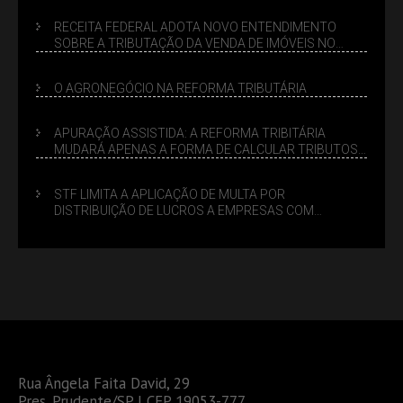
RECEITA FEDERAL ADOTA NOVO ENTENDIMENTO
SOBRE A TRIBUTAÇÃO DA VENDA DE IMÓVEIS NO
LUCRO PRESUMIDO
O AGRONEGÓCIO NA REFORMA TRIBUTÁRIA
APURAÇÃO ASSISTIDA: A REFORMA TRIBITÁRIA
MUDARÁ APENAS A FORMA DE CALCULAR TRIBUTOS
OU TAMBÉM A GESTÃO DE RISCOS DAS EMPRESAS?
STF LIMITA A APLICAÇÃO DE MULTA POR
DISTRIBUIÇÃO DE LUCROS A EMPRESAS COM
DÉBITOS FEDERAIS: ANÁLISE DOS NOVOS CRITÉRIOS
Rua Ângela Faita David, 29
Pres. Prudente/SP | CEP 19053-777