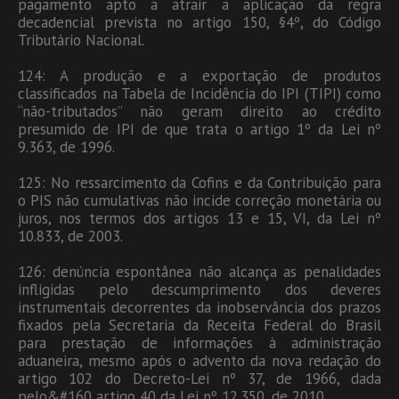
pagamento apto a atrair a aplicação da regra
decadencial prevista no artigo 150, §4º, do Código
Tributário Nacional.
124: A produção e a exportação de produtos
classificados na Tabela de Incidência do IPI (TIPI) como
“não-tributados” não geram direito ao crédito
presumido de IPI de que trata o artigo 1º da Lei nº
9.363, de 1996.
125: No ressarcimento da Cofins e da Contribuição para
o PIS não cumulativas não incide correção monetária ou
juros, nos termos dos artigos 13 e 15, VI, da Lei nº
10.833, de 2003.
126: denúncia espontânea não alcança as penalidades
infligidas pelo descumprimento dos deveres
instrumentais decorrentes da inobservância dos prazos
fixados pela Secretaria da Receita Federal do Brasil
para prestação de informações à administração
aduaneira, mesmo após o advento da nova redação do
artigo 102 do Decreto-Lei nº 37, de 1966, dada
pelo&#160 artigo 40 da Lei nº 12.350, de 2010.