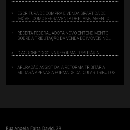
ESCRITURA DE COMPRA E VENDA BIPARTIDA DE
IMÓVEL COMO FERRAMENTA DE PLANEJAMENTO
SUCESSÓRIO
RECEITA FEDERAL ADOTA NOVO ENTENDIMENTO
SOBRE A TRIBUTAÇÃO DA VENDA DE IMÓVEIS NO
LUCRO PRESUMIDO
O AGRONEGÓCIO NA REFORMA TRIBUTÁRIA
APURAÇÃO ASSISTIDA: A REFORMA TRIBITÁRIA
MUDARÁ APENAS A FORMA DE CALCULAR TRIBUTOS
OU TAMBÉM A GESTÃO DE RISCOS DAS EMPRESAS?
Rua Ângela Faita David, 29