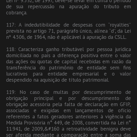
Lei nº 9.532, de 1997, deve-se levar em conta o período
de sua repercussão na apuração do tributo em
cobrança.
117: A indedutibilidade de despesas com “royalties”
prevista no artigo 71, parágrafo único, alínea “d”, da Lei
nº 4.506, de 1964, não é aplicável à apuração da CSLL.
118: Caracteriza ganho tributável por pessoa jurídica
domiciliada no país a diferença positiva entre o valor
das ações ou quotas de capital recebidas em razão da
transferência do patrimônio de entidade sem fins
lucrativos para entidade empresarial e o valor
despendido na aquisição de título patrimonial.
119: No caso de multas por descumprimento de
obrigação principal e por descumprimento de
obrigação acessória pela falta de declaração em GFIP,
associadas e exigidas em lançamentos de ofício
referentes a fatos geradores anteriores à vigência da
Medida Provisória n° 449, de 2008, convertida na Lei n°
11.941, de 2009,&#160 a retroatividade benigna deve
ser aferida mediante a comparação entre a soma das