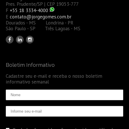
Pres. Prudente/SP | CEP 19053-777
F
+55 18 3334-4000
E
contato@jorgegomes.com.br
Dourados - MS Londrina - PR
São Paulo - SP Três Lagoas - MS
Boletim Informativo
Cadastre seu e-mail e receba o nosso boletim
informativo semanal