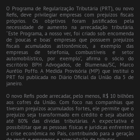
O Programa de Regularização Tributária (PRT), ou novo
Refis, deve privilegiar empresas com prejuízos fiscais
próprios. Os objetivos foram justificados pela
necessidade de aumento na arrecadação tributária.
“Este Programa, a nosso ver, foi criado sob encomenda
de ‘poucas e boas’ empresas que possuem prejuízos
fiscais acumulados astronômicos, a exemplo das
empresas de telefonia, combustíveis e setor
automobilístico, por exemplo”, afirma o sócio do
escritório BPH Advogados, de Blumenau/SC, Marco
Aurélio Poffo. A Medida Provisória (MP) que institui o
PRT foi publicada no Diário Oficial da União dia 5 de
janeiro.
O novo Refis pode arrecadar, pelo menos, R$ 10 bilhões
aos cofres da União. Com foco nas companhias que
tiveram prejuízos acumulados fortes, ele permite que o
prejuízo seja transformado em crédito e seja abatido
até 80% das dívidas tributárias. A expectativa é
possibilitar que as pessoas físicas e jurídicas enfrentem
a crise econômica no País, contribuindo para a geração
de renda e empregos e arrecadação de tributos.