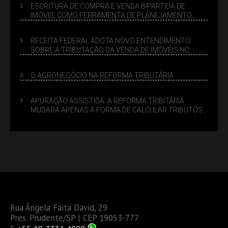
ESCRITURA DE COMPRA E VENDA BIPARTIDA DE
IMÓVEL COMO FERRAMENTA DE PLANEJAMENTO
SUCESSÓRIO
RECEITA FEDERAL ADOTA NOVO ENTENDIMENTO
SOBRE A TRIBUTAÇÃO DA VENDA DE IMÓVEIS NO
LUCRO PRESUMIDO
O AGRONEGÓCIO NA REFORMA TRIBUTÁRIA
APURAÇÃO ASSISTIDA: A REFORMA TRIBITÁRIA
MUDARÁ APENAS A FORMA DE CALCULAR TRIBUTOS
OU TAMBÉM A GESTÃO DE RISCOS DAS EMPRESAS?
Rua Ângela Faita David, 29
Pres. Prudente/SP | CEP 19053-777