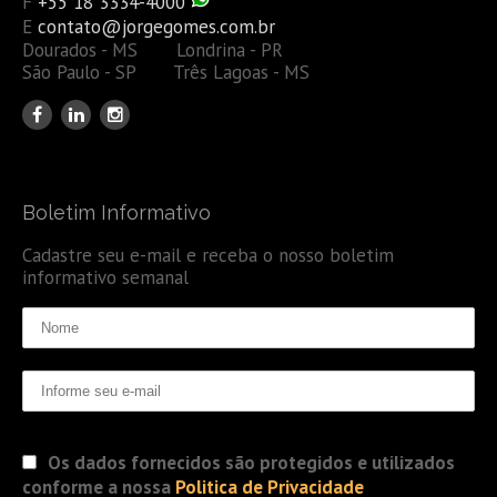
F
+55 18 3334-4000
E
contato@jorgegomes.com.br
Dourados - MS Londrina - PR
São Paulo - SP Três Lagoas - MS
Boletim Informativo
Cadastre seu e-mail e receba o nosso boletim
informativo semanal
Os dados fornecidos são protegidos e utilizados
conforme a nossa
Politica de Privacidade