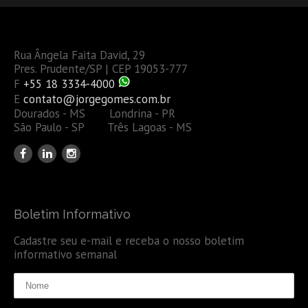
Rua Ângela Faita David, 29
Pres. Prudente/SP | CEP 19053-777
F
+55 18 3334-4000
E
contato@jorgegomes.com.br
Dourados - MS Londrina - PR
São Paulo - SP Três Lagoas - MS
Boletim Informativo
Cadastre seu e-mail e receba o nosso boletim
informativo semanal