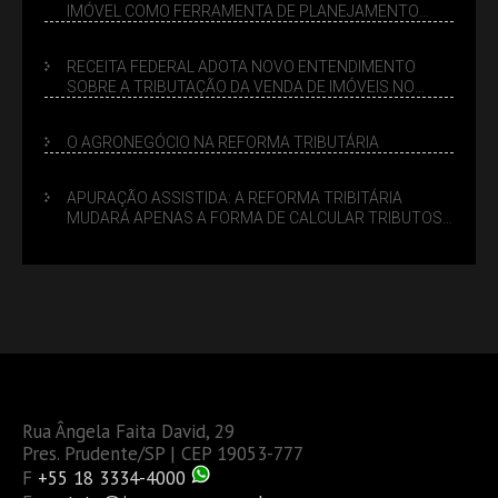
IMÓVEL COMO FERRAMENTA DE PLANEJAMENTO
SUCESSÓRIO
RECEITA FEDERAL ADOTA NOVO ENTENDIMENTO
SOBRE A TRIBUTAÇÃO DA VENDA DE IMÓVEIS NO
LUCRO PRESUMIDO
O AGRONEGÓCIO NA REFORMA TRIBUTÁRIA
APURAÇÃO ASSISTIDA: A REFORMA TRIBITÁRIA
MUDARÁ APENAS A FORMA DE CALCULAR TRIBUTOS
OU TAMBÉM A GESTÃO DE RISCOS DAS EMPRESAS?
Rua Ângela Faita David, 29
Pres. Prudente/SP | CEP 19053-777
F
+55 18 3334-4000