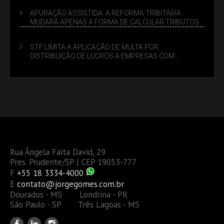
APURAÇÃO ASSISTIDA: A REFORMA TRIBITÁRIA
MUDARÁ APENAS A FORMA DE CALCULAR TRIBUTOS
OU TAMBÉM A GESTÃO DE RISCOS DAS EMPRESAS?
STF LIMITA A APLICAÇÃO DE MULTA POR
DISTRIBUIÇÃO DE LUCROS A EMPRESAS COM
DÉBITOS FEDERAIS: ANÁLISE DOS NOVOS CRITÉRIOS
Rua Ângela Faita David, 29
Pres. Prudente/SP | CEP 19053-777
F
+55 18 3334-4000
E
contato@jorgegomes.com.br
Dourados - MS Londrina - PR
São Paulo - SP Três Lagoas - MS