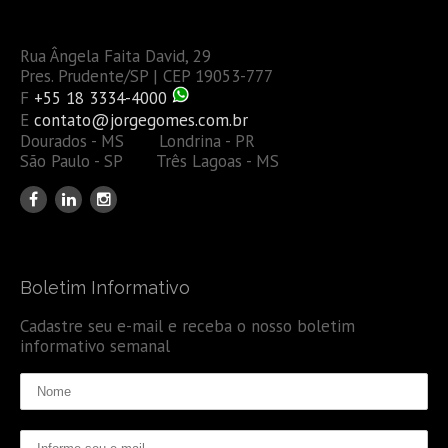
Rua Ângela Faita David, 29
Pres. Prudente/SP | CEP 19053-777
F
+55 18 3334-4000
E
contato@jorgegomes.com.br
Dourados - MS Londrina - PR
São Paulo - SP Três Lagoas - MS
Boletim Informativo
Cadastre seu e-mail e receba o nosso boletim
informativo semanal