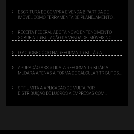
ESCRITURA DE COMPRA E VENDA BIPARTIDA DE
IMÓVEL COMO FERRAMENTA DE PLANEJAMENTO
SUCESSÓRIO
RECEITA FEDERAL ADOTA NOVO ENTENDIMENTO
SOBRE A TRIBUTAÇÃO DA VENDA DE IMÓVEIS NO
LUCRO PRESUMIDO
O AGRONEGÓCIO NA REFORMA TRIBUTÁRIA
APURAÇÃO ASSISTIDA: A REFORMA TRIBITÁRIA
MUDARÁ APENAS A FORMA DE CALCULAR TRIBUTOS
OU TAMBÉM A GESTÃO DE RISCOS DAS EMPRESAS?
STF LIMITA A APLICAÇÃO DE MULTA POR
DISTRIBUIÇÃO DE LUCROS A EMPRESAS COM
DÉBITOS FEDERAIS: ANÁLISE DOS NOVOS CRITÉRIOS