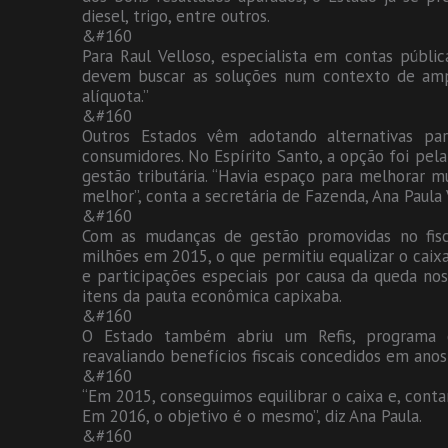
diesel, trigo, entre outros.
&#160
Para Raul Velloso, especialista em contas públic
devem buscar as soluções num contexto de amp
alíquota.”
&#160
Outros Estados vêm adotando alternativas pa
consumidores. No Espírito Santo, a opção foi pel
gestão tributária. “Havia espaço para melhorar m
melhor”, conta a secretária de Fazenda, Ana Paula 
&#160
Com as mudanças de gestão promovidas no fisc
milhões em 2015, o que permitiu equalizar o cai
e participações especiais por causa da queda no
itens da pauta econômica capixaba.
&#160
O Estado também abriu um Refis, programa de
reavaliando benefícios fiscais concedidos em anos
&#160
“Em 2015, conseguimos equilibrar o caixa e, cont
Em 2016, o objetivo é o mesmo”, diz Ana Paula.
&#160