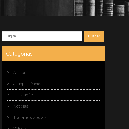
Categorias
Artigos
Jurisprudências
Legislação
Notícias
Trabalhos Sociais
Vídeos