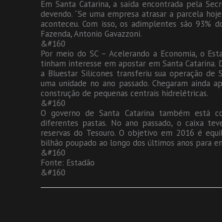
Em Santa Catarina, a saída encontrada pela Sec
devendo. “Se uma empresa atrasar a parcela hoje
aconteceu. Com isso, os adimplentes são 93% do
Fazenda, Antonio Gavazzoni.
&#160
Por meio do SC – Acelerando a Economia, o Est
tinham interesse em apostar em Santa Catarina. 
a Bluestar Silicones transferiu sua operação de
uma unidade no ano passado. Chegaram ainda ap
construção de pequenas centrais hidrelétricas.
&#160
O governo de Santa Catarina também está c
diferentes pastas. No ano passado, o caixa te
reservas do Tesouro. O objetivo em 2016 é equil
bilhão poupado ao longo dos últimos anos para en
&#160
Fonte: Estadão
&#160