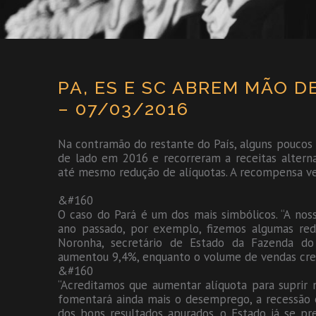
PA, ES E SC ABREM MÃO D
– 07/03/2016
Na contramão do restante do País, alguns poucos
de lado em 2016 e recorreram a receitas alterna
até mesmo redução de alíquotas. A recompensa vei
&#160
O caso do Pará é um dos mais simbólicos. “A noss
ano passado, por exemplo, fizemos algumas red
Noronha, secretário de Estado da Fazenda d
aumentou 9,4%, enquanto o volume de vendas cre
&#160
“Acreditamos que aumentar alíquota para suprir n
fomentará ainda mais o desemprego, a recessão e 
dos bons resultados apurados, o Estado já se pre