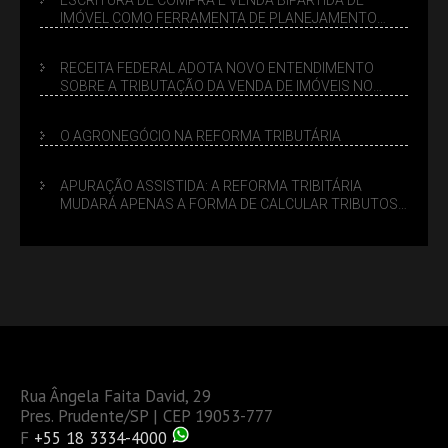
IMÓVEL COMO FERRAMENTA DE PLANEJAMENTO
SUCESSÓRIO
RECEITA FEDERAL ADOTA NOVO ENTENDIMENTO
SOBRE A TRIBUTAÇÃO DA VENDA DE IMÓVEIS NO
LUCRO PRESUMIDO
O AGRONEGÓCIO NA REFORMA TRIBUTÁRIA
APURAÇÃO ASSISTIDA: A REFORMA TRIBITÁRIA
MUDARÁ APENAS A FORMA DE CALCULAR TRIBUTOS
OU TAMBÉM A GESTÃO DE RISCOS DAS EMPRESAS?
Rua Ângela Faita David, 29
Pres. Prudente/SP | CEP 19053-777
F
+55 18 3334-4000