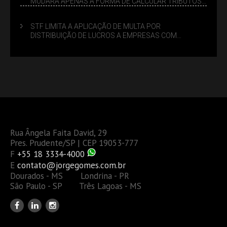
MUDARÁ APENAS A FORMA DE CALCULAR TRIBUTOS
OU TAMBÉM A GESTÃO DE RISCOS DAS EMPRESAS?
STF LIMITA A APLICAÇÃO DE MULTA POR
DISTRIBUIÇÃO DE LUCROS A EMPRESAS COM
DÉBITOS FEDERAIS: ANÁLISE DOS NOVOS CRITÉRIOS
Rua Ângela Faita David, 29
Pres. Prudente/SP | CEP 19053-777
F
+55 18 3334-4000
E
contato@jorgegomes.com.br
Dourados - MS Londrina - PR
São Paulo - SP Três Lagoas - MS