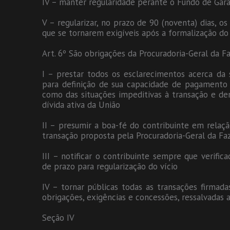
IV – manter regularidade perante o Fundo de Gar
V – regularizar, no prazo de 90 (noventa) dias, os
que se tornarem exigíveis após a formalização do
Art. 6º São obrigações da Procuradoria-Geral da F
I – prestar todos os esclarecimentos acerca da s
para definição de sua capacidade de pagamento 
como das situações impeditivas à transação e dem
dívida ativa da União
II – presumir a boa-fé do contribuinte em rela
transação proposta pela Procuradoria-Geral da Fa
III – notificar o contribuinte sempre que verifi
de prazo para regularização do vício
IV – tornar públicas todas as transações firmad
obrigações, exigências e concessões, ressalvadas a
Seção IV