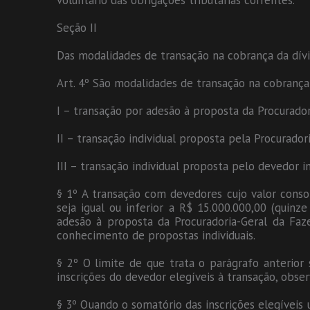
voluntário das obrigações tributárias correntes.
Seção II
Das modalidades de transação na cobrança da dívi
Art. 4º São modalidades de transação na cobrança 
I – transação por adesão à proposta da Procurado
II – transação individual proposta pela Procurado
III – transação individual proposta pelo devedor i
§ 1º A transação com devedores cujo valor consol
seja igual ou inferior a R$ 15.000.000,00 (quinz
adesão à proposta da Procuradoria-Geral da Faze
conhecimento de propostas individuais.
§ 2º O limite de que trata o parágrafo anterior
inscrições do devedor elegíveis à transação, obser
§ 3º Quando o somatório das inscrições elegíveis u