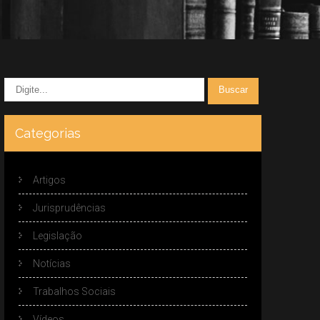
Categorias
Artigos
Jurisprudências
Legislação
Notícias
Trabalhos Sociais
Vídeos