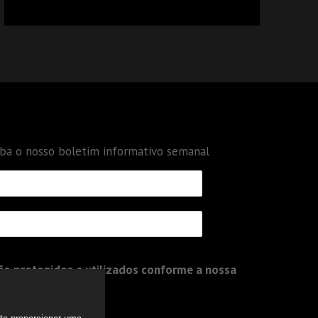
CALCULAR TRIBUTOS OU TAMBÉM A GESTÃO
DE RISCOS DAS EMPRESAS?
eba o nosso boletim informativo semanal
o protegidos e utilizados conforme a nossa