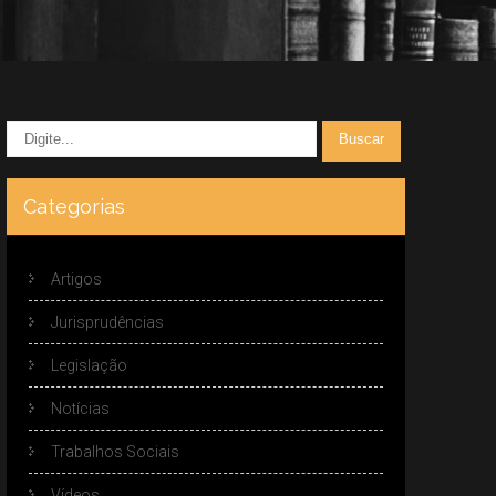
Categorias
Artigos
Jurisprudências
Legislação
Notícias
Trabalhos Sociais
Vídeos