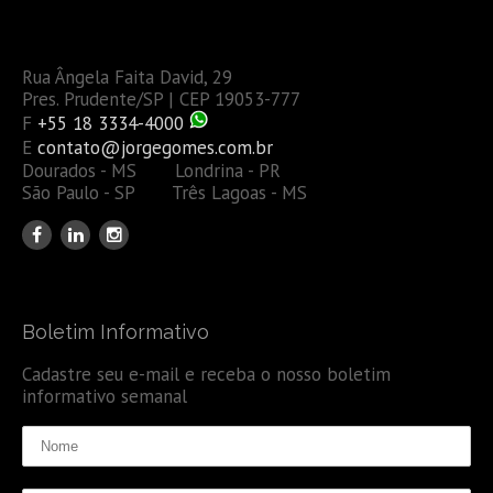
Rua Ângela Faita David, 29
Pres. Prudente/SP | CEP 19053-777
F
+55 18 3334-4000
E
contato@jorgegomes.com.br
Dourados - MS Londrina - PR
São Paulo - SP Três Lagoas - MS
Boletim Informativo
Cadastre seu e-mail e receba o nosso boletim
informativo semanal