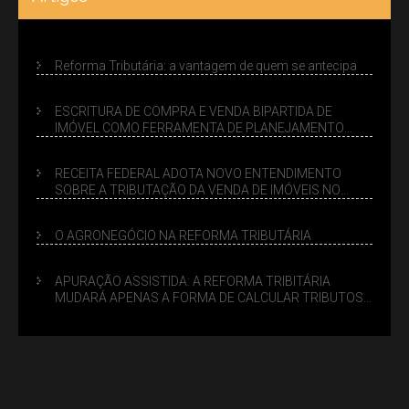
Reforma Tributária: a vantagem de quem se antecipa
ESCRITURA DE COMPRA E VENDA BIPARTIDA DE
IMÓVEL COMO FERRAMENTA DE PLANEJAMENTO
SUCESSÓRIO
RECEITA FEDERAL ADOTA NOVO ENTENDIMENTO
SOBRE A TRIBUTAÇÃO DA VENDA DE IMÓVEIS NO
LUCRO PRESUMIDO
O AGRONEGÓCIO NA REFORMA TRIBUTÁRIA
APURAÇÃO ASSISTIDA: A REFORMA TRIBITÁRIA
MUDARÁ APENAS A FORMA DE CALCULAR TRIBUTOS
OU TAMBÉM A GESTÃO DE RISCOS DAS EMPRESAS?