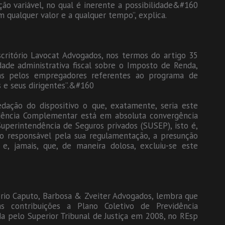
ão variável, no qual é inerente a possibilidade&#160
m qualquer valor e a qualquer tempo”, explica.
critório Lavocat Advogados, nos termos do artigo 35
ade administrativa fiscal sobre o Imposto de Renda,
agas pelos empregadores referentes ao programa de
 e seus dirigentes”.&#160
redação do dispositivo o que, exatamente, seria este
idência Complementar está em absoluta convergência
Superintendência de Seguros privados (SUSEP), isto é,
ão responsável pela sua regulamentação, a presunção
 e, jamais, que, de maneira dolosa, excluiu-se este
tório Caputo, Barbosa & Zveiter Advogados, lembra que
as contribuições a Plano Coletivo de Previdência
a pelo Superior Tribunal de Justiça em 2008, no REsp