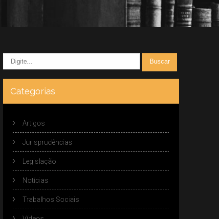
Categorias
Artigos
Jurisprudências
Legislação
Notícias
Trabalhos Sociais
Vídeos