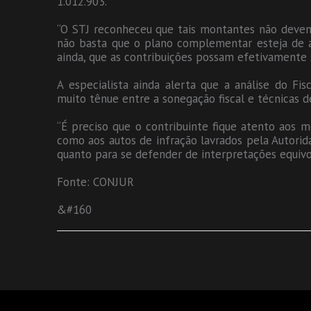
1.012.903.
“O STJ reconheceu que tais montantes não devem 
não basta que o plano complementar esteja de a
ainda, que as contribuições possam efetivamente su
A especialista ainda alerta que a análise do Fis
muito tênue entre a sonegação fiscal e técnicas d
“É preciso que o contribuinte fique atento aos m
como aos autos de infração lavrados pela Autorida
quanto para se defender de interpretações equivo
Fonte: CONJUR
&#160