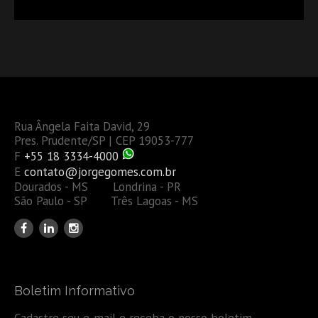
OU TAMBÉM A GESTÃO DE RISCOS DAS EMPRESAS?
Rua Ângela Faita David, 29
Pres. Prudente/SP | CEP 19053-777
F
+55 18 3334-4000
E
contato@jorgegomes.com.br
Dourados - MS Londrina - PR
São Paulo - SP Três Lagoas - MS
Boletim Informativo
Cadastre seu e-mail e receba o nosso boletim