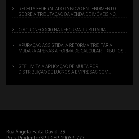
RECEITA FEDERAL ADOTA NOVO ENTENDIMENTO
SOBRE A TRIBUTAÇÃO DA VENDA DE IMÓVEIS NO
LUCRO PRESUMIDO
O AGRONEGÓCIO NA REFORMA TRIBUTÁRIA
APURAÇÃO ASSISTIDA: A REFORMA TRIBITÁRIA
MUDARÁ APENAS A FORMA DE CALCULAR TRIBUTOS
OU TAMBÉM A GESTÃO DE RISCOS DAS EMPRESAS?
STF LIMITA A APLICAÇÃO DE MULTA POR
DISTRIBUIÇÃO DE LUCROS A EMPRESAS COM
DÉBITOS FEDERAIS: ANÁLISE DOS NOVOS CRITÉRIOS
Rua Ângela Faita David, 29
Pres. Prudente/SP | CEP 19053-777