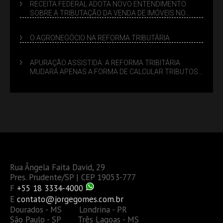
RECEITA FEDERAL ADOTA NOVO ENTENDIMENTO
SOBRE A TRIBUTAÇÃO DA VENDA DE IMÓVEIS NO
LUCRO PRESUMIDO
O AGRONEGÓCIO NA REFORMA TRIBUTÁRIA
APURAÇÃO ASSISTIDA: A REFORMA TRIBITÁRIA
MUDARÁ APENAS A FORMA DE CALCULAR TRIBUTOS
OU TAMBÉM A GESTÃO DE RISCOS DAS EMPRESAS?
Rua Ângela Faita David, 29
Pres. Prudente/SP | CEP 19053-777
F
+55 18 3334-4000
E
contato@jorgegomes.com.br
Dourados - MS Londrina - PR
São Paulo - SP Três Lagoas - MS