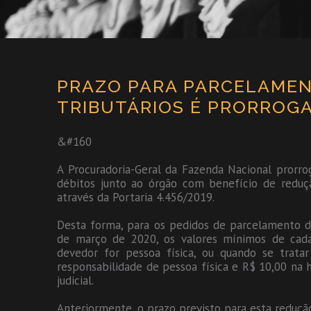
PRAZO PARA PARCELAMEN
TRIBUTÁRIOS É PRORROGA
&#160
A Procuradoria-Geral da Fazenda Nacional prorr
débitos junto ao órgão com benefício de reduçã
através da Portaria 4.456/2019.
Desta forma, para os pedidos de parcelamento de
de março de 2020, os valores mínimos de cada
devedor for pessoa física, ou quando se tratar
responsabilidade de pessoa física e R$ 10,00 na 
judicial.
Anteriormente, o prazo previsto para esta reduçã