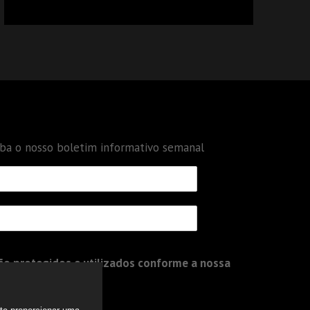
CALCULAR TRIBUTOS OU TAMBÉM A GESTÃO
DE RISCOS DAS EMPRESAS?
eba o nosso boletim informativo semanal
o protegidos e utilizados conforme a nossa