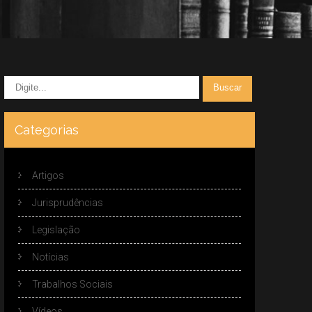
Categorias
Artigos
Jurisprudências
Legislação
Notícias
Trabalhos Sociais
Vídeos