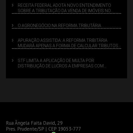
RECEITA FEDERAL ADOTA NOVO ENTENDIMENTO
SOBRE A TRIBUTAÇÃO DA VENDA DE IMÓVEIS NO
LUCRO PRESUMIDO
O AGRONEGÓCIO NA REFORMA TRIBUTÁRIA
APURAÇÃO ASSISTIDA: A REFORMA TRIBITÁRIA
MUDARÁ APENAS A FORMA DE CALCULAR TRIBUTOS
OU TAMBÉM A GESTÃO DE RISCOS DAS EMPRESAS?
STF LIMITA A APLICAÇÃO DE MULTA POR
DISTRIBUIÇÃO DE LUCROS A EMPRESAS COM
DÉBITOS FEDERAIS: ANÁLISE DOS NOVOS CRITÉRIOS
Rua Ângela Faita David, 29
Pres. Prudente/SP | CEP 19053-777