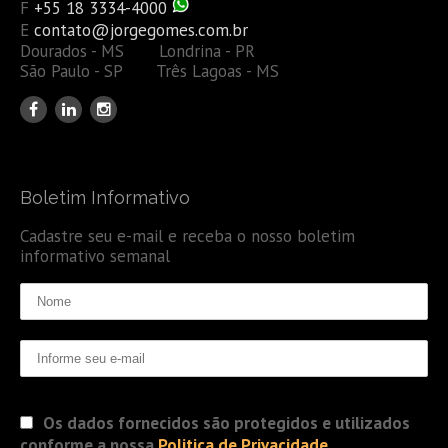
F
+55 18 3334-4000
E
contato@jorgegomes.com.br
Dourados - MS Londrina - PR
São Paulo - SP Três Lagoas - MS
Boletim Informativo
Cadastre seu e-mail e receba o nosso boletim
informativo semanal
Os dados fornecidos são protegidos e utilizados
conforme a nossa
Politica de Privacidade