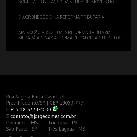
SOBRE A TRIBUTAÇÃO DA VENDA DE IMÓVEIS NO
LUCRO PRESUMIDO
O AGRONEGÓCIO NA REFORMA TRIBUTÁRIA
APURAÇÃO ASSISTIDA: A REFORMA TRIBITÁRIA
MUDARÁ APENAS A FORMA DE CALCULAR TRIBUTOS
OU TAMBÉM A GESTÃO DE RISCOS DAS EMPRESAS?
Rua Ângela Faita David, 29
Pres. Prudente/SP | CEP 19053-777
F
+55 18 3334-4000
E
contato@jorgegomes.com.br
Dourados - MS Londrina - PR
São Paulo - SP Três Lagoas - MS