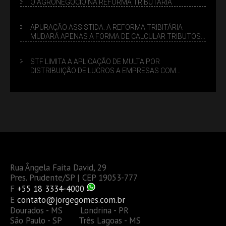
O AGRONEGÓCIO NA REFORMA TRIBUTÁRIA
APURAÇÃO ASSISTIDA: A REFORMA TRIBITÁRIA
MUDARÁ APENAS A FORMA DE CALCULAR TRIBUTOS
OU TAMBÉM A GESTÃO DE RISCOS DAS EMPRESAS?
STF LIMITA A APLICAÇÃO DE MULTA POR
DISTRIBUIÇÃO DE LUCROS A EMPRESAS COM
DÉBITOS FEDERAIS: ANÁLISE DOS NOVOS CRITÉRIOS
Rua Ângela Faita David, 29
Pres. Prudente/SP | CEP 19053-777
F
+55 18 3334-4000
E
contato@jorgegomes.com.br
Dourados - MS Londrina - PR
São Paulo - SP Três Lagoas - MS