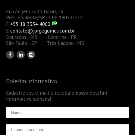
Rua Ângela Faita David, 29
Pres. Prudente/SP | CEP 19053-777
F
+55 18 3334-4000
E
contato@jorgegomes.com.br
Dourados - MS Londrina - PR
São Paulo - SP Três Lagoas - MS
Boletim Informativo
Cadastre seu e-mail e receba o nosso boletim
informativo semanal