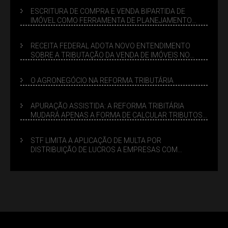
ESCRITURA DE COMPRA E VENDA BIPARTIDA DE
IMÓVEL COMO FERRAMENTA DE PLANEJAMENTO
SUCESSÓRIO
RECEITA FEDERAL ADOTA NOVO ENTENDIMENTO
SOBRE A TRIBUTAÇÃO DA VENDA DE IMÓVEIS NO
LUCRO PRESUMIDO
O AGRONEGÓCIO NA REFORMA TRIBUTÁRIA
APURAÇÃO ASSISTIDA: A REFORMA TRIBITÁRIA
MUDARÁ APENAS A FORMA DE CALCULAR TRIBUTOS
OU TAMBÉM A GESTÃO DE RISCOS DAS EMPRESAS?
STF LIMITA A APLICAÇÃO DE MULTA POR
DISTRIBUIÇÃO DE LUCROS A EMPRESAS COM
DÉBITOS FEDERAIS: ANÁLISE DOS NOVOS CRITÉRIOS