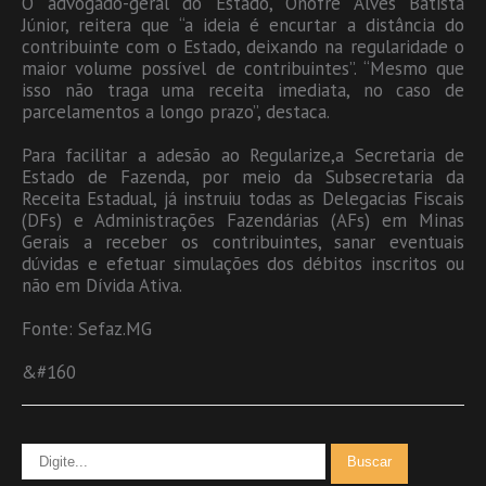
O advogado-geral do Estado, Onofre Alves Batista
Júnior, reitera que “a ideia é encurtar a distância do
contribuinte com o Estado, deixando na regularidade o
maior volume possível de contribuintes”. “Mesmo que
isso não traga uma receita imediata, no caso de
parcelamentos a longo prazo”, destaca.
Para facilitar a adesão ao Regularize,a Secretaria de
Estado de Fazenda, por meio da Subsecretaria da
Receita Estadual, já instruiu todas as Delegacias Fiscais
(DFs) e Administrações Fazendárias (AFs) em Minas
Gerais a receber os contribuintes, sanar eventuais
dúvidas e efetuar simulações dos débitos inscritos ou
não em Dívida Ativa.
Fonte: Sefaz.MG
&#160