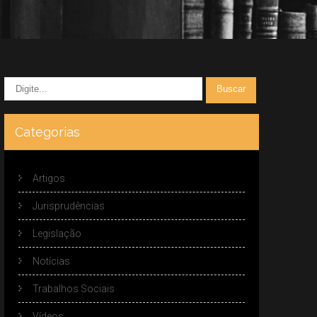
Categorias
Artigos
Jurisprudências
Legislação
Notícias
Trabalhos Sociais
Vídeos