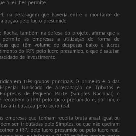
e a lei lhes permite.”
 PL na defasagem que haveria entre o montante de
ra opção pelo lucro presumido.
o Rocha, também na defesa do projeto, afirma que a
o permite às empresas a utilização de forma de
rídicas que têm volume de despesas baixo e lucros
imento do IRPJ pelo lucro presumido, o que é salutar,
apacidade de investimento.
ídica em três grupos principais. O primeiro é o das
special Unificado de Arrecadação de Tributos e
 Empresas de Pequeno Porte (Simples Nacional) o
e recolhem o IPRJ pelo lucro presumido e, por fim, o
as à tributação pelo lucro real.
às empresas que tenham receita bruta anual igual ou
odem ser tributadas pelo Simples, ou que não queiram
olher o IRPJ pelo lucro presumido ou pelo lucro real.