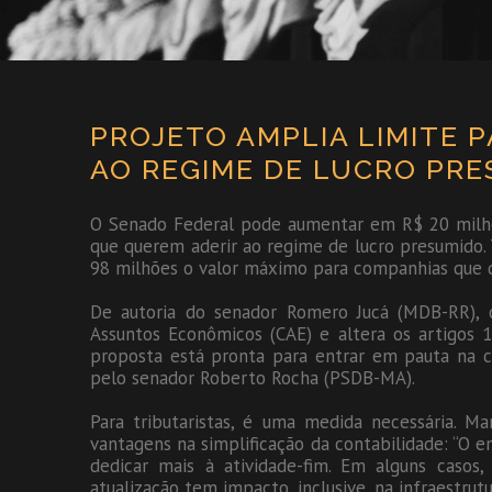
PROJETO AMPLIA LIMITE 
AO REGIME DE LUCRO PRE
O Senado Federal pode aumentar em R$ 20 milhõe
que querem aderir ao regime de lucro presumido. 
98 milhões o valor máximo para companhias que qu
De autoria do senador Romero Jucá (MDB-RR),
Assuntos Econômicos (CAE) e altera os artigos 
proposta está pronta para entrar em pauta na co
pelo senador Roberto Rocha (PSDB-MA).
Para tributaristas, é uma medida necessária. M
vantagens na simplificação da contabilidade: “O em
dedicar mais à atividade-fim. Em alguns casos,
atualização tem impacto, inclusive, na infraestrut