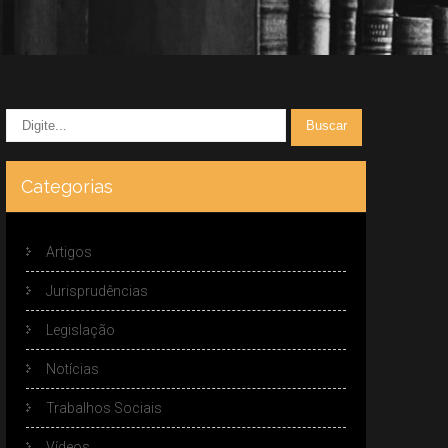
Categorias
Artigos
Jurisprudências
Legislação
Notícias
Trabalhos Sociais
Vídeos