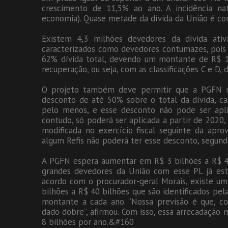
crescimento de 11,5% ao ano. A incidência nat
economia). Quase metade da dívida da União é com
Existem 4,3 milhões devedores da dívida at
caracterizados como devedores contumazes, pois
62% dívida total, devendo um montante de R$ 1,3
recuperação, ou seja, com as classificações C e D,
O projeto também deve permitir que a PGFN ne
desconto de até 50% sobre o total da dívida, ca
pelo menos, e esse desconto não pode ser aplic
contudo, só poderá ser aplicada a partir de 2020, 
modificada no exercício fiscal seguinte da ap
algum Refis não poderá ter esse desconto, segun
A PGFN espera aumentar em R$ 3 bilhões a R$ 4
grandes devedores da União com esse PL já es
acordo com o procurador-geral Morais, existe uma
bilhões a R$ 40 bilhões que são identificados pe
montante a cada ano. “Nossa previsão é que, c
dado dobre”, afirmou. Com isso, essa arrecadação 
8 bilhões por ano.&#160