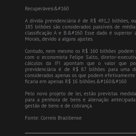
Recuperáveis&#160
A dívida previdenciária é de R$ 491,2 bilhões, o
185 bilhões são considerados passíveis de média
classificação A e B.&#160 Esse dado é superior
Morais, devido a alguns ajustes.
Contudo, nem mesmo os R$ 160 bilhões podem se
com o economista Felipe Salto, diretor-executiv
cálculos da IFI apontam que o valor que pod
previdenciária é de R$ 87 bilhões para uma dí
considerados apenas os que podem efetivamente s
ficaria em apenas R$ 16 bilhões.&#160&#160
Pelo novo projeto de lei, estão previstas medida
para a penhora de bens e alienação antecipada
gestão de bens e de cobrança.
Fonte: Correio Braziliense