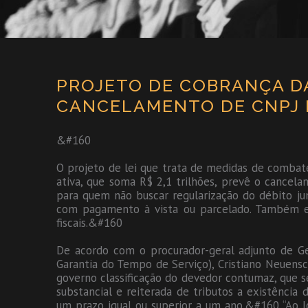
PROJETO DE COBRANÇA DA
CANCELAMENTO DE CNPJ E
&#160
O projeto de lei que trata de medidas de combat
ativa, que soma R$ 2,1 trilhões, prevê o cancela
para quem não buscar regularização do débito ju
com pagamento à vista ou parcelado. Também es
fiscais.&#160
De acordo com o procurador-geral adjunto de G
Garantia do Tempo de Serviço), Cristiano Neuensc
governo classificação do devedor contumaz, que 
substancial e reiterada de tributos a existência
um prazo igual ou superior a um ano.&#160 “Ao l