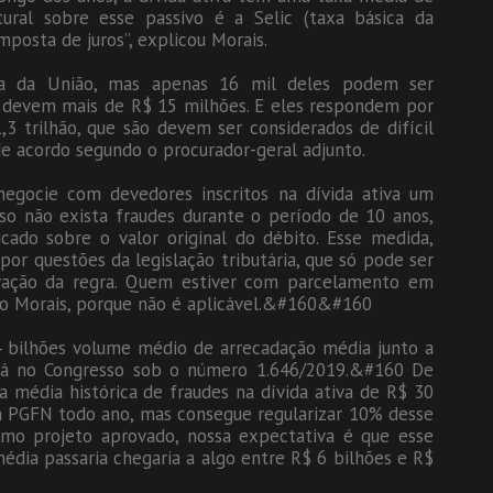
ural sobre esse passivo é a Selic (taxa básica da
posta de juros”, explicou Morais.
iva da União, mas apenas 16 mil deles podem ser
 devem mais de R$ 15 milhões. E eles respondem por
 trilhão, que são devem ser considerados de difícil
 de acordo segundo o procurador-geral adjunto.
gocie com devedores inscritos na dívida ativa um
so não exista fraudes durante o período de 10 anos,
ado sobre o valor original do débito. Esse medida,
por questões da legislação tributária, que só pode ser
rovação da regra. Quem estiver com parcelamento em
do Morais, porque não é aplicável.&#160&#160
 bilhões volume médio de arrecadação média junto a
tá no Congresso sob o número 1.646/2019.&#160 De
 média histórica de fraudes na dívida ativa de R$ 30
la PGFN todo ano, mas consegue regularizar 10% desse
omo projeto aprovado, nossa expectativa é que esse
média passaria chegaria a algo entre R$ 6 bilhões e R$