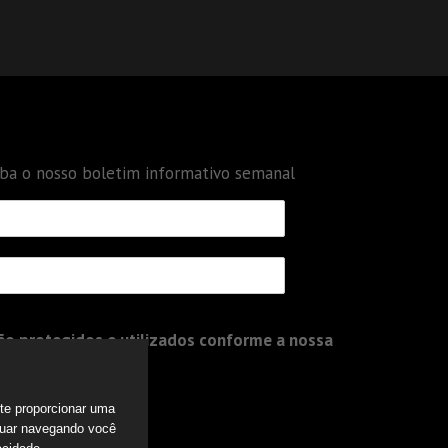
eba o nosso boletim informativo semanal
o protegidos e utilizados conforme a nossa
a te proporcionar uma
nuar navegando você