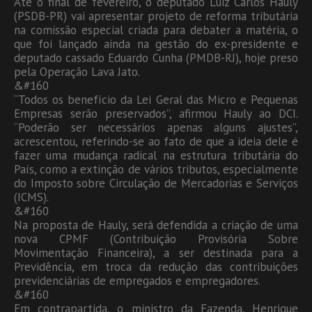
Até o final de fevereiro, o deputado Luiz Carlos Hauly
(PSDB-PR) vai apresentar projeto de reforma tributária
na comissão especial criada para debater a matéria, o
que foi lançado ainda na gestão do ex-presidente e
deputado cassado Eduardo Cunha (PMDB-RJ), hoje preso
pela Operação Lava Jato.
&#160
“Todos os benefício da Lei Geral das Micro e Pequenas
Empresas serão preservados”, afirmou Hauly ao DCI.
“Poderão ser necessários apenas alguns ajustes”,
acrescentou, referindo-se ao fato de que a ideia dele é
fazer uma mudança radical na estrutura tributária do
País, como a extinção de vários tributos, especialmente
do Imposto sobre Circulação de Mercadorias e Serviços
(ICMS).
&#160
Na proposta de Hauly, será defendida a criação de uma
nova CPMF (Contribuição Provisória Sobre
Movimentação Financeira), a ser destinada para a
Previdência, em troca da redução das contribuições
previdenciárias de empregados e empregadores.
&#160
Em contrapartida, o ministro da Fazenda, Henrique