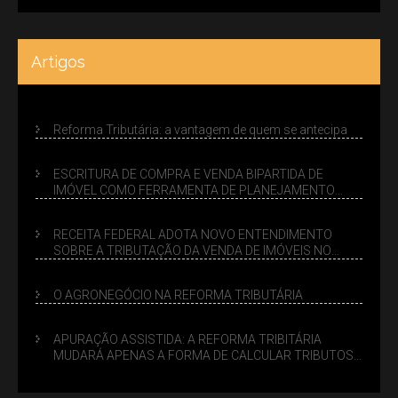
Artigos
Reforma Tributária: a vantagem de quem se antecipa
ESCRITURA DE COMPRA E VENDA BIPARTIDA DE
IMÓVEL COMO FERRAMENTA DE PLANEJAMENTO
SUCESSÓRIO
RECEITA FEDERAL ADOTA NOVO ENTENDIMENTO
SOBRE A TRIBUTAÇÃO DA VENDA DE IMÓVEIS NO
LUCRO PRESUMIDO
O AGRONEGÓCIO NA REFORMA TRIBUTÁRIA
APURAÇÃO ASSISTIDA: A REFORMA TRIBITÁRIA
MUDARÁ APENAS A FORMA DE CALCULAR TRIBUTOS
OU TAMBÉM A GESTÃO DE RISCOS DAS EMPRESAS?