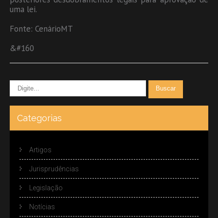
uma lei.
Fonte: CenárioMT
&#160
Categorias
Artigos
Jurisprudências
Legislação
Notícias