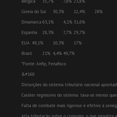
Bélgica
35,7%
7,8%
23,8%
Coreia do Sul
30,3%
12,4%
28%
Dinamarca
63,1%
4,1%
31,6%
Espanha
28,3%
7,7%
29,7%
EUA
49,1%
10,3%
17%
Brasil
21%
4,4%
49,7%
*Fonte: Anfip, Fenafisco
&#160
Distorções do sistema tributário nacional apontad
Caráter regressivo do sistema: taxa-se menos que
Falta de combate mais rigoroso e efetivo à sonega
Alta tributação sobre o consumo, o que penaliza 