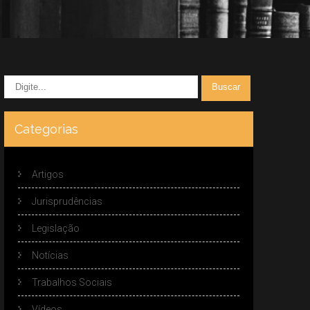
Categorias
Artigos
Jurisprudências
Legislação
Notícias
Trabalhos Sociais
Vídeos