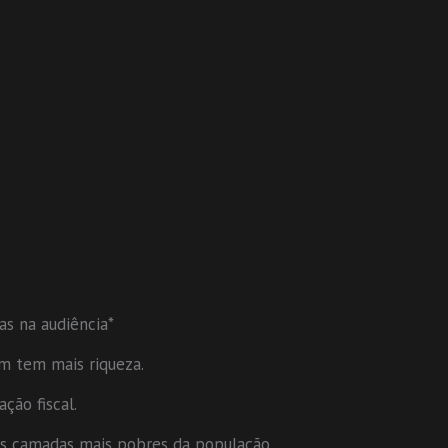
as na audiência*
m tem mais riqueza.
ção fiscal.
as camadas mais pobres da população.