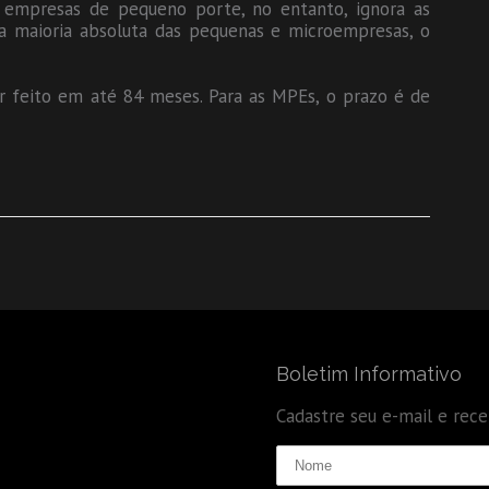
empresas de pequeno porte, no entanto, ignora as
i a maioria absoluta das pequenas e microempresas, o
 feito em até 84 meses. Para as MPEs, o prazo é de
Boletim Informativo
Cadastre seu e-mail e rec