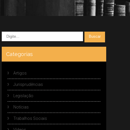
Categorias
Artigos
Jurisprudências
Legislação
Notícias
Trabalhos Sociais
Vídeos