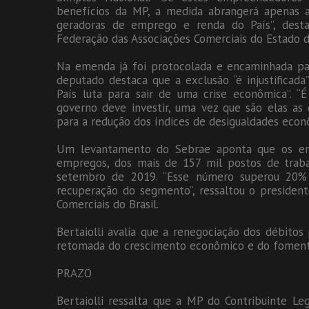
benefícios da MP, a medida abrangerá apenas a
geradoras de emprego e renda do País”, dest
Federação das Associações Comerciais do Estado d
Na emenda já foi protocolada e encaminhada par
deputado destaca que a exclusão “é injustifica
País luta para sair de uma crise econômica”. 
governo deve investir, uma vez que são elas as
para a redução dos índices de desigualdades econôm
Um levantamento do Sebrae aponta que os e
empregos, dos mais de 157 mil postos de trabal
setembro de 2019. “Esse número superou 20%
recuperação do segmento”, ressaltou o presiden
Comerciais do Brasil.
Bertaiolli avalia que a renegociação dos débitos p
retomada do crescimento econômico e do foment
PRAZO
Bertaiolli ressalta que a MP do Contribuinte L