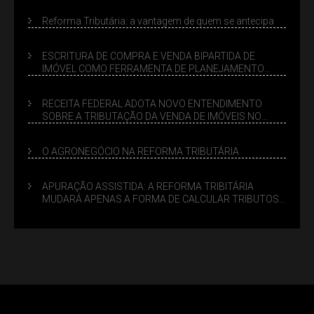
Reforma Tributária: a vantagem de quem se antecipa
ESCRITURA DE COMPRA E VENDA BIPARTIDA DE
IMÓVEL COMO FERRAMENTA DE PLANEJAMENTO
SUCESSÓRIO
RECEITA FEDERAL ADOTA NOVO ENTENDIMENTO
SOBRE A TRIBUTAÇÃO DA VENDA DE IMÓVEIS NO
LUCRO PRESUMIDO
O AGRONEGÓCIO NA REFORMA TRIBUTÁRIA
APURAÇÃO ASSISTIDA: A REFORMA TRIBITÁRIA
MUDARÁ APENAS A FORMA DE CALCULAR TRIBUTOS
OU TAMBÉM A GESTÃO DE RISCOS DAS EMPRESAS?