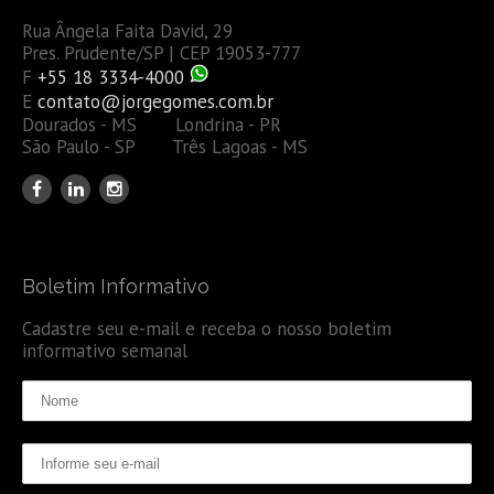
Rua Ângela Faita David, 29
Pres. Prudente/SP | CEP 19053-777
F
+55 18 3334-4000
E
contato@jorgegomes.com.br
Dourados - MS Londrina - PR
São Paulo - SP Três Lagoas - MS
Boletim Informativo
Cadastre seu e-mail e receba o nosso boletim
informativo semanal