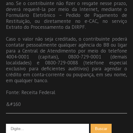
ano. Se o contribuinte não fizer o resgate nesse prazo,
deverá requerê-la por meio da Internet, mediante o
Formulário Eletrônico – Pedido de Pagamento de
Restituição, ou diretamente no e-CAC, no serviço
Extrato do Processamento da DIRPF.
Caso o valor não seja creditado, o contribuinte poderá
contatar pessoalmente qualquer agência do BB ou ligar
para a Central de Atendimento por meio do telefone
4004-0001 (capitais), 0800-729-0001 (demais
localidades) e 0800-729-0088 (telefone especial
exclusivo para deficientes auditivos) para agendar o
crédito em conta-corrente ou poupança, em seu nome,
em qualquer banco.
Fonte: Receita Federal
&#160