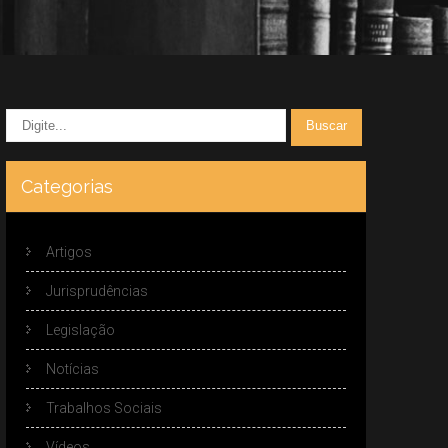
Categorias
Artigos
Jurisprudências
Legislação
Notícias
Trabalhos Sociais
Vídeos