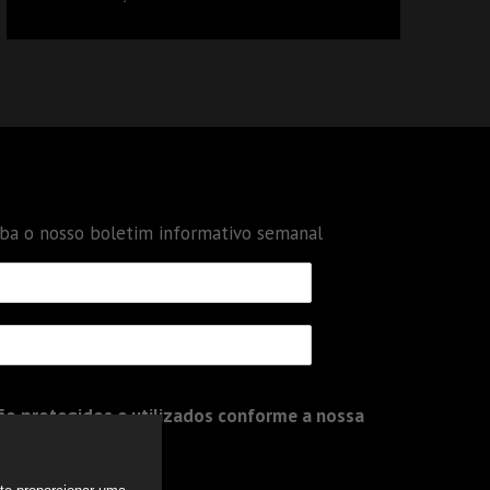
DÉBITOS FEDERAIS: ANÁLISE DOS NOVOS
CRITÉRIOS
eba o nosso boletim informativo semanal
o protegidos e utilizados conforme a nossa