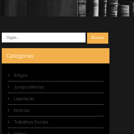
Categorias
Artigos
Jurisprudências
Legislação
Notícias
Trabalhos Sociais
Vídeos