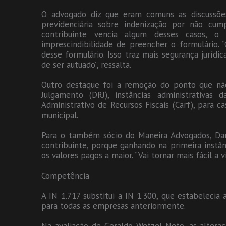
O advogado diz que eram comuns as discussões 
previdenciária sobre indenização por não cu
contribuinte vencia algum desses casos, 
imprescindibilidade de preencher o formulário. “
desse formulário. Isso traz mais segurança juríd
de ser autuado”, ressalta.
Outro destaque foi a remoção do ponto que não 
Julgamento (DRJ), instâncias administrativas 
Administrativo de Recursos Fiscais (Carf), para 
municipal.
Para o também sócio do Maneira Advogados, Da
contribuinte, porque ganhando na primeira instân
os valores pagos a maior. “Vai tornar mais fácil a 
Competência
A IN 1.717 substitui a IN 1.300, que estabeleci
para todas as empresas anteriormente.