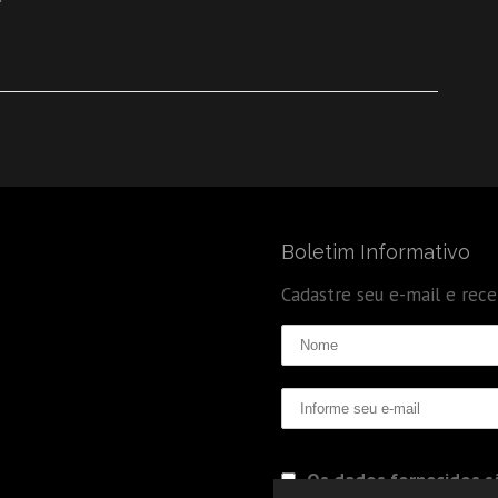
Boletim Informativo
Cadastre seu e-mail e rec
Os dados fornecidos sã