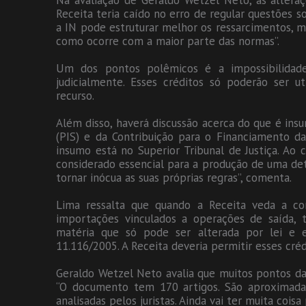
Na avaliação de Geraldo Wetzel Neto, as altera
Receita teria caído no erro de regular questões so
a IN pode estruturar melhor os ressarcimentos, ma
como ocorre com a maior parte das normas”.
Um dos pontos polêmicos é a impossibilidade 
judicialmente. Esses créditos só poderão ser ut
recurso.
Além disso, haverá discussão acerca do que é ins
(PIS) e da Contribuição para o Financiamento da
insumo está no Superior Tribunal de Justiça. Ao
considerado essencial para a produção de uma det
tornar inócua as suas próprias regras”, comenta.
Lima ressalta que quando a Receita veda a co
importações vinculados a operações de saída,
matéria que só pode ser alterada por lei e e
11.116/2005. A Receita deveria permitir esses cré
Geraldo Wetzel Neto avalia que muitos pontos da
“O documento tem 170 artigos. São aproximad
analisadas pelos juristas. Ainda vai ter muita coisa 