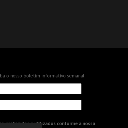
eba o nosso boletim informativo semanal
o protegidos e utilizados conforme a nossa