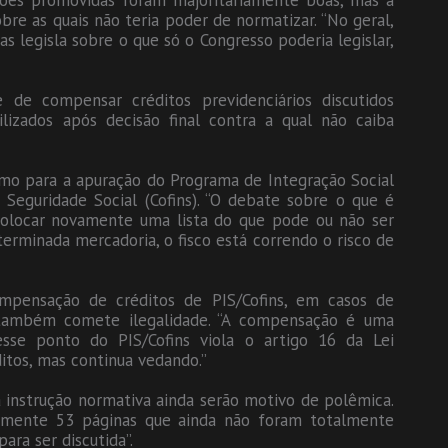
ções promovidas foram majoritariamente boas, mas a
bre as quais não teria poder de normatizar. “No geral,
s legisla sobre o que só o Congresso poderia legislar,
de compensar créditos previdenciários discutidos
ilizados após decisão final contra a qual não caiba
umo para a apuração do Programa de Integração Social
 Seguridade Social (Cofins). “O debate sobre o que é
 colocar novamente uma lista do que pode ou não ser
erminada mercadoria, o fisco está correndo o risco de
mpensação de créditos de PIS/Cofins, em casos de
 também comete ilegalidade. “A compensação é uma
sse ponto do PIS/Cofins viola o artigo 16 da Lei
ditos, mas continua vedando.”
 instrução normativa ainda serão motivo de polêmica.
amente 53 páginas que ainda não foram totalmente
para ser discutida”.