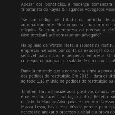
Apesar dos benefícios, a mudança demandará m
tributarista do Rayes & Fagundes Advogados Associ
“Se um código de tributo ou período de arr
automaticamente. Mesmo que seja um erro nos c
máquina. Se errar, a empresa vai precisar se d
caso precisará até contratar um advogado”.
Na opinião de Wetzel Neto, a rapidez na restit
empresas menores por conta da exposição do caix
sensível para micro e pequenas empresas. O 
conseguir ou não pagar o salário de um ou dois col
Daniela entende que a norma visa ainda a pouca m
dos pedidos de restituição. Em 2015 – data da últi
ao todo 1,16 milhão de pedidos de restituição ou 
Também foram considerados positivos na nova r
é necessário fazer habilitação junto à Receita p
o sócio do Maneira Advogados e membro da Associa
Mazza Lessa, havia essa dúvida porque para qu
necessário anexar o processo judicial e a prova do 