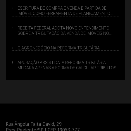
ESCRITURA DE COMPRA E VENDA BIPARTIDA DE
IMÓVEL COMO FERRAMENTA DE PLANEJAMENTO
SUCESSÓRIO
RECEITA FEDERAL ADOTA NOVO ENTENDIMENTO
SOBRE A TRIBUTAÇÃO DA VENDA DE IMÓVEIS NO
LUCRO PRESUMIDO
O AGRONEGÓCIO NA REFORMA TRIBUTÁRIA
APURAÇÃO ASSISTIDA: A REFORMA TRIBITÁRIA
MUDARÁ APENAS A FORMA DE CALCULAR TRIBUTOS
OU TAMBÉM A GESTÃO DE RISCOS DAS EMPRESAS?
Rua Ângela Faita David, 29
Pres. Prudente/SP | CEP 19053-777