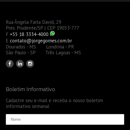
Rua Ângela Faita David, 29
Pres. Prudente/SP | CEP 19053-777
F
+55 18 3334-4000
E
contato@jorgegomes.com.br
Dourados - MS Londrina - PR
São Paulo - SP Três Lagoas - MS
Boletim Informativo
Cadastre seu e-mail e receba o nosso boletim
informativo semanal