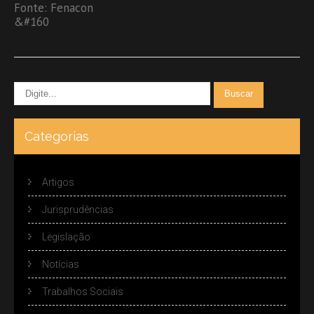
Fonte: Fenacon
&#160
Categorias
Artigos
Jurisprudências
Legislação
Notícias
Trabalhos Sociais