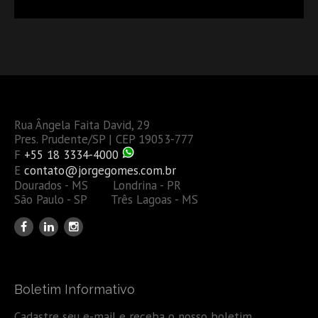
OU TAMBÉM A GESTÃO DE RISCOS DAS EMPRESAS?
Rua Ângela Faita David, 29
Pres. Prudente/SP | CEP 19053-777
F
+55 18 3334-4000
E
contato@jorgegomes.com.br
Dourados - MS Londrina - PR
São Paulo - SP Três Lagoas - MS
Boletim Informativo
Cadastre seu e-mail e receba o nosso boletim