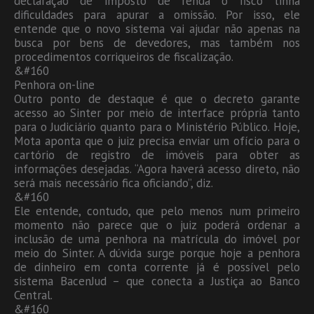
declaração de imposto de renda o fisco tinha
dificuldades para apurar a omissão. Por isso, ele
entende que o novo sistema vai ajudar não apenas na
busca por bens de devedores, mas também nos
procedimentos corriqueiros de fiscalização.
&#160
Penhora on-line
Outro ponto de destaque é que o decreto garante
acesso ao Sinter por meio de interface própria tanto
para o Judiciário quanto para o Ministério Público. Hoje,
Mota aponta que o juiz precisa enviar um ofício para o
cartório de registro de imóveis para obter as
informações desejadas. “Agora haverá acesso direto, não
será mais necessário fica oficiando”, diz.
&#160
Ele entende, contudo, que pelo menos num primeiro
momento não parece que o juiz poderá ordenar a
inclusão de uma penhora na matrícula do imóvel por
meio do Sinter. A dúvida surge porque hoje a penhora
de dinheiro em conta corrente já é possível pelo
sistema BacenJud – que conecta a Justiça ao Banco
Central.
&#160