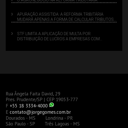
APURAÇÃO ASSISTIDA: A REFORMA TRIBITÁRIA
MUDARÁ APENAS A FORMA DE CALCULAR TRIBUTOS
OU TAMBÉM A GESTÃO DE RISCOS DAS EMPRESAS?
STF LIMITA A APLICAÇÃO DE MULTA POR
DISTRIBUIÇÃO DE LUCROS A EMPRESAS COM
DÉBITOS FEDERAIS: ANÁLISE DOS NOVOS CRITÉRIOS
Rua Ângela Faita David, 29
Pres. Prudente/SP | CEP 19053-777
F
+55 18 3334-4000
E
contato@jorgegomes.com.br
Dourados - MS Londrina - PR
São Paulo - SP Três Lagoas - MS