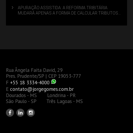
APURAÇÃO ASSISTIDA: A REFORMA TRIBITÁRIA
MUDARÁ APENAS A FORMA DE CALCULAR TRIBUTOS
OU TAMBÉM A GESTÃO DE RISCOS DAS EMPRESAS?
Rua Ângela Faita David, 29
Pres. Prudente/SP | CEP 19053-777
F
+55 18 3334-4000
E
contato@jorgegomes.com.br
Dourados - MS Londrina - PR
São Paulo - SP Três Lagoas - MS