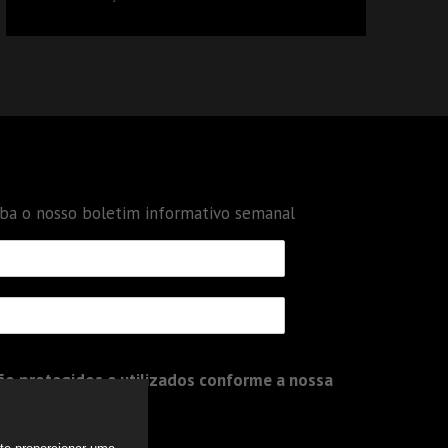
DÉBITOS FEDERAIS: ANÁLISE DOS NOVOS
CRITÉRIOS
eba o nosso boletim informativo semanal
o protegidos e utilizados conforme a nossa