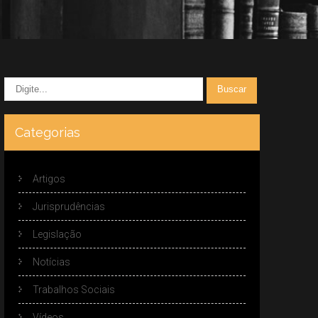
Categorias
Artigos
Jurisprudências
Legislação
Notícias
Trabalhos Sociais
Vídeos