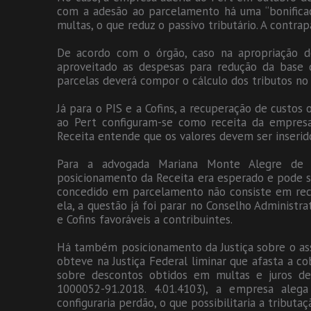
com a adesão ao parcelamento há uma “bonificaç
multas, o que reduz o passivo tributário. A contra
De acordo com o órgão, caso na apropriação d
aproveitado as despesas para redução da base 
parcelas deverá compor o cálculo dos tributos n
Já para o PIS e a Cofins, a recuperação de custo
ao Pert configuram-se como receita da empresa
Receita entende que os valores devem ser inserido
Para a advogada Mariana Monte Alegre de P
posicionamento da Receita era esperado e pode se
concedido em parcelamento não consiste em recei
ela, a questão já foi parar no Conselho Administra
e Cofins favoráveis a contribuintes.
Há também posicionamento da Justiça sobre o assun
obteve na Justiça Federal liminar que afasta a co
sobre descontos obtidos em multas e juros de
1000052-91.2018. 4.01.4103), a empresa ale
configuraria perdão, o que possibilitaria a tributaç