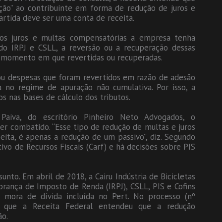
ão” ao contribuinte em forma de redução de juros e
partida deve ser uma conta de receita.
os juros e multas compensatórias a empresa tenha
do IRPJ e CSLL, a reversão ou a recuperação dessas
o momento em que revertidas ou recuperadas.
s ou despesas que foram revertidos em razão de adesão
 no regime de apuração não cumulativa. Por isso, a
s nas bases de cálculo dos tributos.
aiva, do escritório Pinheiro Neto Advogados, o
r combatido. “Esse tipo de redução de multas e juros
ta, é apenas a redução de um passivo”, diz. Segundo
tivo de Recursos Fiscais (Carf) e há decisões sobre PIS
to. Em abril de 2018, a Cairu Indústria de Bicicletas
brança de Imposto de Renda (IRPJ), CSLL, PIS e Cofins
 mora de dívida incluída no Pert. No processo (nº
ga que a Receita Federal entendeu que a redução
ão.