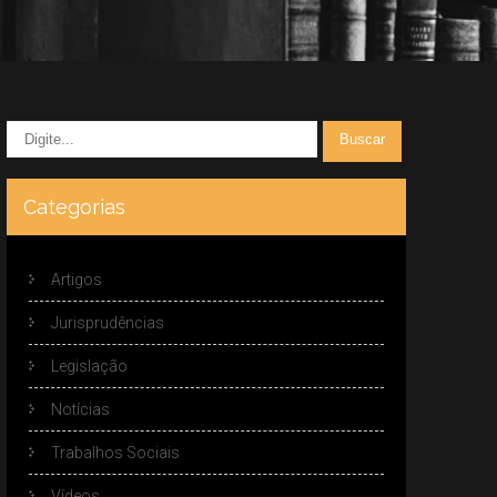
Categorias
Artigos
Jurisprudências
Legislação
Notícias
Trabalhos Sociais
Vídeos