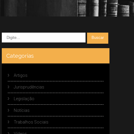
Categorias
Artigos
Jurisprudências
Legislação
Notícias
Trabalhos Sociais
Vídeos