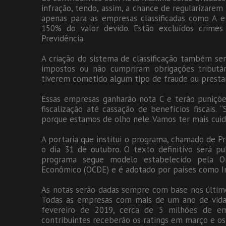
infração, tendo, assim, a chance de regularizarem
apenas para as empresas classificadas como A e
150% do valor devido. Estão excluídos crimes
Previdência.
A criação do sistema de classificação também ser
impostos ou não cumpriram obrigações tributár
tiverem cometido algum tipo de fraude ou prestar
Essas empresas ganharão nota C e terão puniçõe
fiscalização até cassação de benefícios fiscais.
porque estamos de olho nele. Vamos ter mais cuida
A portaria que institui o programa, chamado de P
o dia 31 de outubro. O texto definitivo será p
programa segue modelo estabelecido pela O
Econômico (OCDE) e é adotado por países como Ing
As notas serão dadas sempre com base nos último
Todas as empresas com mais de um ano de vida s
fevereiro de 2019, cerca de 5 milhões de em
contribuintes receberão os ratings em março e os