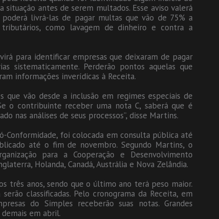
 a situação antes de serem multados. Esse aviso valerá
 poderá livrá-las de pagar multas que vão de 75% a
 tributários, como lavagem de dinheiro e contra a
virá para identificar empresas que deixaram de pagar
ias sistematicamente. Perderão pontos aquelas que
am informações inverídicas à Receita.
s que vão desde a inclusão em regimes especiais de
 “Se o contribuinte receber uma nota C, saberá que é
do nas análises de seus processos”, disse Martins.
ró-Conformidade, foi colocada em consulta pública até
ublicado até o fim de novembro. Segundo Martins, o
rganização para a Cooperação e Desenvolvimento
laterra, Holanda, Canadá, Austrália e Nova Zelândia.
s três anos, sendo que o último ano terá peso maior.
erão classificadas. Pelo cronograma da Receita, em
presas do Simples receberão suas notas. Grandes
 demais em abril.