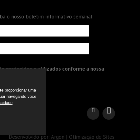
eba o nosso boletim informativo semanal
o protegidos e utilizados conforme a nossa
a te proporcionar uma
nuar navegando você
acidade
Desenvolvido por: Argon | Otimização de Sites