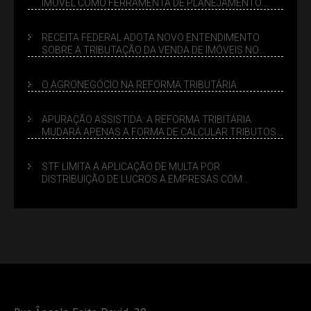
IMÓVEL COMO FERRAMENTA DE PLANEJAMENTO
SUCESSÓRIO
RECEITA FEDERAL ADOTA NOVO ENTENDIMENTO
SOBRE A TRIBUTAÇÃO DA VENDA DE IMÓVEIS NO
LUCRO PRESUMIDO
O AGRONEGÓCIO NA REFORMA TRIBUTÁRIA
APURAÇÃO ASSISTIDA: A REFORMA TRIBITÁRIA
MUDARÁ APENAS A FORMA DE CALCULAR TRIBUTOS
OU TAMBÉM A GESTÃO DE RISCOS DAS EMPRESAS?
STF LIMITA A APLICAÇÃO DE MULTA POR
DISTRIBUIÇÃO DE LUCROS A EMPRESAS COM
DÉBITOS FEDERAIS: ANÁLISE DOS NOVOS CRITÉRIOS