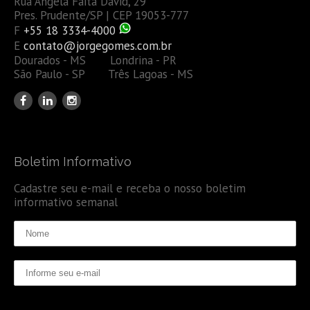
Rua Ângela Faita David, 29
Pres. Prudente/SP | CEP 19053-777
F
+55 18 3334-4000
E
contato@jorgegomes.com.br
Dourados - MS Londrina - PR
São Paulo - SP Três Lagoas - MS
Boletim Informativo
Cadastre seu e-mail e receba o nosso boletim
informativo semanal