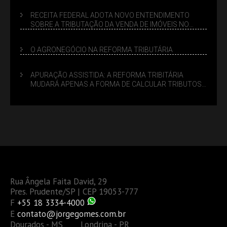
RECEITA FEDERAL ADOTA NOVO ENTENDIMENTO
SOBRE A TRIBUTAÇÃO DA VENDA DE IMÓVEIS NO
LUCRO PRESUMIDO
O AGRONEGÓCIO NA REFORMA TRIBUTÁRIA
APURAÇÃO ASSISTIDA: A REFORMA TRIBITÁRIA
MUDARÁ APENAS A FORMA DE CALCULAR TRIBUTOS
OU TAMBÉM A GESTÃO DE RISCOS DAS EMPRESAS?
Rua Ângela Faita David, 29
Pres. Prudente/SP | CEP 19053-777
F
+55 18 3334-4000
E
contato@jorgegomes.com.br
Dourados - MS Londrina - PR