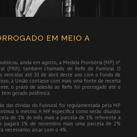
ORROGADO EM MEIO A
publicou, ainda em agosto, a Medida Provisória (MP) nº
ral (PRR), também chamado de Refis do Funrural. O
as vencidas até 30 de abril deste ano com o Fundo de
m isso, a União contasse com mais uma fonte de receita
nte, o prazo de adesão ao Refis foi prorrogado até o
a tem gerado polêmica.
ão das dívidas do Funrural foi regulamentada pela MP
ontinua o mesmo. A MP especifica como serão diluídos
rcela de 1% do mês mais a parcela de 1% referente a
ro pagará 1% de novembro mais uma parcela de 2%
á necessários arcar com o 4%.