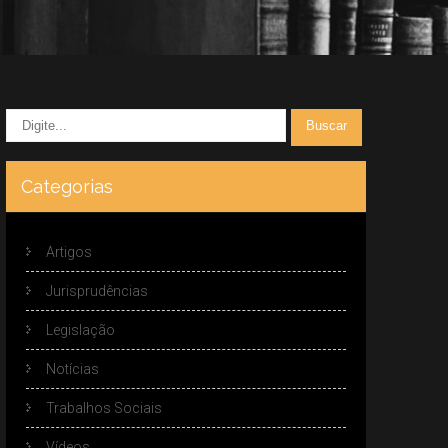
Categorias
Artigos
Jurisprudências
Legislação
Notícias
Trabalhos Sociais
Vídeos