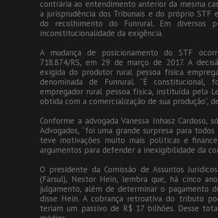
contrária ao entendimento anterior da mesma ca
a jurisprudência dos Tribunais e do próprio STF e
do recolhimento do Funrural. Em diversos p
inconstitucionalidade da exigência.
A mudança de posicionamento do STF ocorre
718.874/RS, em 29 de março de 2017. A decisão
exigida do produtor rural pessoa física empreg
denominada de Funrural. “É constitucional, 
empregador rural pessoa física, instituída pela L
obtida com a comercialização de sua produção”, d
Conforme a advogada Vanessa Inhasz Cardoso, sóc
Advogados, “foi uma grande surpresa para todos 
teve motivações muito mais políticas e financei
argumentos para defender a inexigibilidade da cont
O presidente da Comissão de Assuntos Jurídico
(Farsul), Nestor Hein, lembra que, há cinco ano
julgamento, além de determinar o pagamento do t
disse Hein. A cobrança retroativa do tributo po
teriam um passivo de R$ 17 bilhões. Desse tot