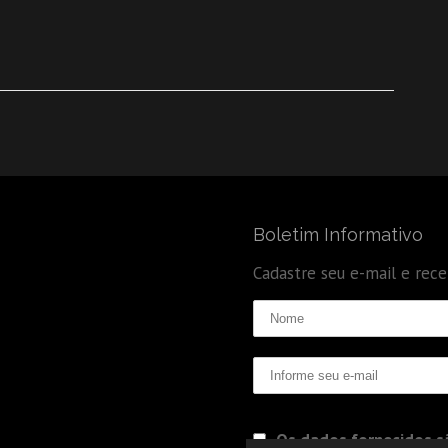
Boletim Informativo
Cadastre seu e-mail e rec
Os dados fornecidos sã