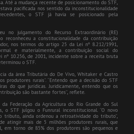
sa. Até a mudança recente de posicionamento do STF,
stava pacificada nos sentido da inconstitucionalidade
recedentes, o STF já havia se posicionado pela
u no julgamento do Recurso Extraordinário (RE)
 reconheceu a constitucionalidade da contribuição
ador, nos termos do artigo 25 da Lei nº 8.212/1991,
formal e materialmente, a contribuição social do
ei nº 10.256, de 2001, incidente sobre a receita bruta
eterminou o STF.
ia da área Tributária do De Vivo, Whitaker e Castro
os produtores rurais”. “Entendo que a decisão do STF
ras do que jurídicas. Juridicamente, entendo que os
ribuição são bastante fortes”, reflete.
s da Federação da Agricultura do Rio Grande do Sul
s, o STF julgou o Funrural inconstitucional. “O novo
ributo, ainda ordenou a retroatividade do tributo”,
de atingir mais de 5 milhões produtores rurais, que
al, em torno de 85% dos produtores são pequenos e