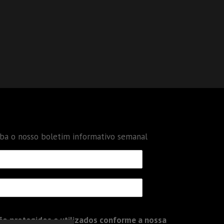
eba o nosso boletim informativo semanal
o protegidos e utilizados conforme a nossa