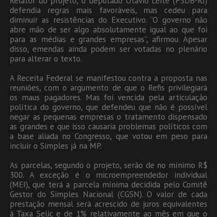
Relator do projeto, o deputado Otávio Leite (PSDB-RJ)
defendia regras mais favoráveis, mas cedeu para
diminuir as resistências do Executivo. “O governo não
abre mão de ser algo absolutamente igual ao que foi
para as médias e grandes empresas”, afirmou. Apesar
disso, emendas ainda podem ser votadas no plenário
para alterar o texto.
A Receita Federal se manifestou contra a proposta nas
reuniões, com o argumento de que o Refis privilegiará
os maus pagadores. Mas foi vencida pela articulação
política do governo, que defendeu que não é possível
negar as pequenas empresas o tratamento dispensado
as grandes e que isso causaria problemas políticos com
a base aliada no Congresso, que votou em peso para
incluir o Simples já na MP.
As parcelas, segundo o projeto, serão de no mínimo R$
300. A exceção é o microempreendedor individual
(MEI), que terá a parcela mínima decidida pelo Comitê
Gestor do Simples Nacional (CGSN). O valor de cada
prestação mensal será acrescido de juros equivalentes
à Taxa Selic e de 1% relativamente ao mês em que o