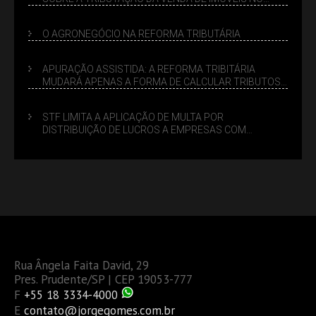
LUCRO PRESUMIDO
O AGRONEGÓCIO NA REFORMA TRIBUTÁRIA
APURAÇÃO ASSISTIDA: A REFORMA TRIBITÁRIA
MUDARÁ APENAS A FORMA DE CALCULAR TRIBUTOS
OU TAMBÉM A GESTÃO DE RISCOS DAS EMPRESAS?
STF LIMITA A APLICAÇÃO DE MULTA POR
DISTRIBUIÇÃO DE LUCROS A EMPRESAS COM
DÉBITOS FEDERAIS: ANÁLISE DOS NOVOS CRITÉRIOS
Rua Ângela Faita David, 29
Pres. Prudente/SP | CEP 19053-777
F
+55 18 3334-4000
E
contato@jorgegomes.com.br