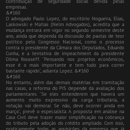
contribuição de seguridade social devida pelas
empresas.
&#160
O advogado Paulo Lopez, do escritório Nogueira, Elias,
Laskowski e Matias (Nelm Advogados), acredita que a
mudança entrará em vigor no segundo semestre deste
ano, ainda que dependa da discussão de pautas de teor
político pelo Congresso Nacional, como o processo
contra o presidente da Câmara dos Deputados, Eduardo
Cunha, e a tentativa de impeachment da presidente
Dilma Rousseff. “Pensando nos projetos econômicos,
esse é o mais importante e tem tudo para correr
bastante rápido”, adianta Lopez. &#160
&#160
No entanto, além das demais matérias em tramitação
nas casas, a reforma do PIS depende da avaliação dos
parlamentares. “Se eles entenderem que haverá um
aumento muito expressivo da carga tributária, a
votação vai demorar. Se não, deve ocorrer ainda em
março”, prevê o especialista. A proposta em análise na
Casa Civil deve trazer maior simplificação na cobrança
do tributo pela adoção do crédito ampliado. Com isso,
praticamente todas as aquisições da empresa que já