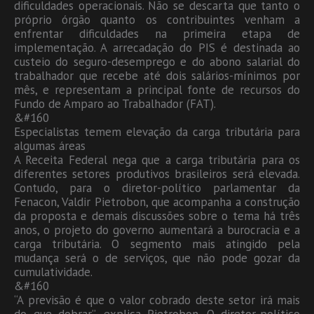
dificuldades operacionais. Não se descarta que tanto o
próprio órgão quanto os contribuintes venham a
enfrentar dificuldades na primeira etapa de
implementação. A arrecadação do PIS é destinada ao
custeio do seguro-desemprego e do abono salarial do
trabalhador que recebe até dois salários-mínimos por
mês, e representam a principal fonte de recursos do
Fundo de Amparo ao Trabalhador (FAT).
&#160
Especialistas temem elevação da carga tributária para
algumas áreas
A Receita Federal nega que a carga tributária para os
diferentes setores produtivos brasileiros será elevada.
Contudo, para o diretor-político parlamentar da
Fenacon, Valdir Pietrobon, que acompanha a construção
da proposta e demais discussões sobre o tema há três
anos, o projeto do governo aumentará a burocracia e a
carga tributária. O segmento mais atingido pela
mudança será o de serviços, que não pode gozar da
cumulatividade.
&#160
“A previsão é que o valor cobrado deste setor irá mais
do que dobrar”, explica Pietrobon. O diretor-político