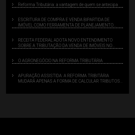
Reforma Tributária: a vantagem de quem se antecipa
ESCRITURA DE COMPRA E VENDA BIPARTIDA DE
IMÓVEL COMO FERRAMENTA DE PLANEJAMENTO
SUCESSÓRIO
RECEITA FEDERAL ADOTA NOVO ENTENDIMENTO
SOBRE A TRIBUTAÇÃO DA VENDA DE IMÓVEIS NO
LUCRO PRESUMIDO
O AGRONEGÓCIO NA REFORMA TRIBUTÁRIA
APURAÇÃO ASSISTIDA: A REFORMA TRIBITÁRIA
MUDARÁ APENAS A FORMA DE CALCULAR TRIBUTOS
OU TAMBÉM A GESTÃO DE RISCOS DAS EMPRESAS?