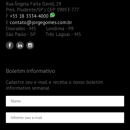
Rua Ângela Faita David, 29
Pres. Prudente/SP | CEP 19053-777
F
+55 18 3334-4000
E
contato@jorgegomes.com.br
Dourados - MS Londrina - PR
São Paulo - SP Três Lagoas - MS
Boletim Informativo
Cadastre seu e-mail e receba o nosso boletim
informativo semanal