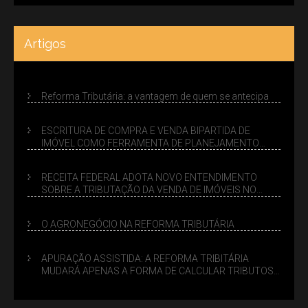
Artigos
Reforma Tributária: a vantagem de quem se antecipa
ESCRITURA DE COMPRA E VENDA BIPARTIDA DE
IMÓVEL COMO FERRAMENTA DE PLANEJAMENTO
SUCESSÓRIO
RECEITA FEDERAL ADOTA NOVO ENTENDIMENTO
SOBRE A TRIBUTAÇÃO DA VENDA DE IMÓVEIS NO
LUCRO PRESUMIDO
O AGRONEGÓCIO NA REFORMA TRIBUTÁRIA
APURAÇÃO ASSISTIDA: A REFORMA TRIBITÁRIA
MUDARÁ APENAS A FORMA DE CALCULAR TRIBUTOS
OU TAMBÉM A GESTÃO DE RISCOS DAS EMPRESAS?